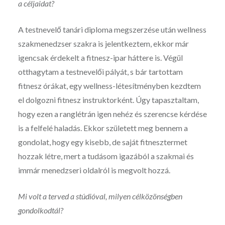
a céljaidat?
A testnevelő tanári diploma megszerzése után wellness
szakmenedzser szakra is jelentkeztem, ekkor már
igencsak érdekelt a fitnesz-ipar háttere is. Végül
otthagytam a testnevelői pályát, s bár tartottam
fitnesz órákat, egy wellness-létesítményben kezdtem
el dolgozni fitnesz instruktorként. Úgy tapasztaltam,
hogy ezen a ranglétrán igen nehéz és szerencse kérdése
is a felfelé haladás. Ekkor született meg bennem a
gondolat, hogy egy kisebb, de saját fitnesztermet
hozzak létre, mert a tudásom igazából a szakmai és
immár menedzseri oldalról is megvolt hozzá.
Mi volt a terved a stúdióval, milyen célközönségben
gondolkodtál?