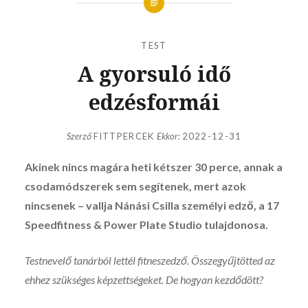
TEST
A gyorsuló idő
edzésformái
Szerző
FITTPERCEK
Ekkor:
2022-12-31
Akinek nincs magára heti kétszer 30 perce, annak a
csodamódszerek sem segítenek, mert azok
nincsenek – vallja Nánási Csilla személyi edző, a 17
Speedfitness & Power Plate Studio tulajdonosa.
Testnevelő tanárból lettél fitneszedző. Összegyűjtötted az
ehhez szükséges képzettségeket. De hogyan kezdődött?