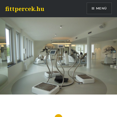
Tovább
fittpercek.hu
MENÜ
a
tartalomhoz