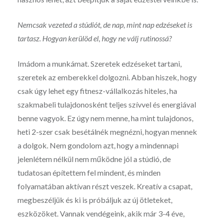
Nemcsak vezeted a stúdiót, de nap, mint nap edzéseket is
tartasz. Hogyan kerülöd el, hogy ne válj rutinossá?
Imádom a munkámat. Szeretek edzéseket tartani,
szeretek az emberekkel dolgozni. Abban hiszek, hogy
csak úgy lehet egy fitnesz-vállalkozás hiteles, ha
szakmabeli tulajdonosként teljes szívvel és energiával
benne vagyok. Ez úgy nem menne, ha mint tulajdonos,
heti 2-szer csak besétálnék megnézni, hogyan mennek
a dolgok. Nem gondolom azt, hogy a mindennapi
jelenlétem nélkül nem működne jól a stúdió, de
tudatosan építettem fel mindent, és minden
folyamatában aktívan részt veszek. Kreatív a csapat,
megbeszéljük és ki is próbáljuk az új ötleteket,
eszközöket. Vannak vendégeink, akik már 3-4 éve,