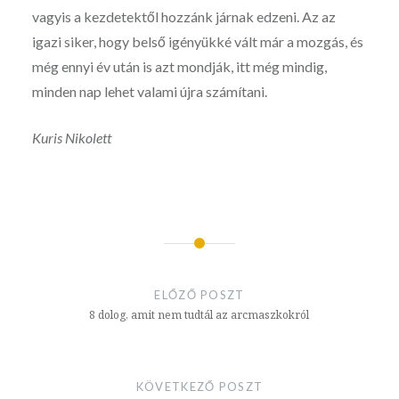
vagyis a kezdetektől hozzánk járnak edzeni. Az az
igazi siker, hogy belső igényükké vált már a mozgás, és
még ennyi év után is azt mondják, itt még mindig,
minden nap lehet valami újra számítani.
Kuris Nikolett
Bejegyzés
navigáció
ELŐZŐ POSZT
8 dolog, amit nem tudtál az arcmaszkokról
KÖVETKEZŐ POSZT