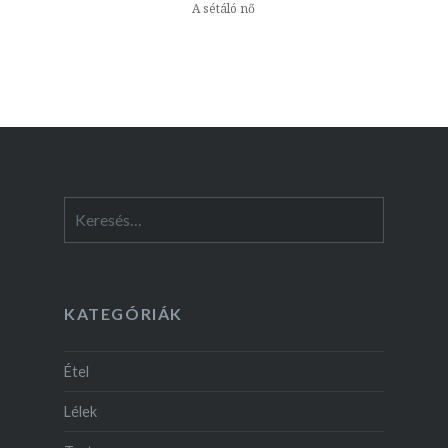
A sétáló nő
Keresés:
KATEGÓRIÁK
Étel
Lélek