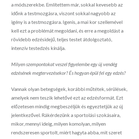
a módszerekbe. Említettem már, sokkal kevesebb az
időnk a testmozgásra, viszont sokkal nagyobb az
igény is a testmozgásra. Igenis, a mai kor szellemével
kell ezt a problémát megoldani, és erre a megoldást a
rövidebb edzésidejű, teljes testet átdolgoztató,
intenzív testedzés kínálja.
Milyen szempontokat veszel figyelembe egy új vendég
edzésének megtervezésekor? És hogyan épül fel egy edzés?
Vannak olyan betegségek, korábbi műtétek, sérülések,
amelyek nem teszik lehetővé ezt az edzésformát. Ezt
előzetesen mindig megbeszéljük és egyeztetjük az új
jelentkezővel. Rákérdezünk a sportolási szokásaira,
mikor, mennyi ideig, milyen komolyan, milyen
rendszeresen sportolt, miért hagyta abba, mit szeret