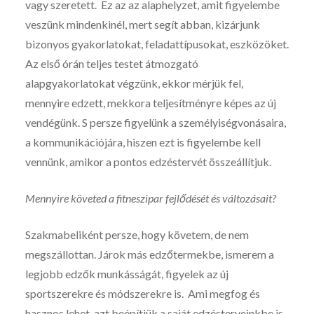
vagy szeretett. Ez az az alaphelyzet, amit figyelembe
veszünk mindenkinél, mert segít abban, kizárjunk
bizonyos gyakorlatokat, feladattípusokat, eszközöket.
Az első órán teljes testet átmozgató
alapgyakorlatokat végzünk, ekkor mérjük fel,
mennyire edzett, mekkora teljesítményre képes az új
vendégünk. S persze figyelünk a személyiségvonásaira,
a kommunikációjára, hiszen ezt is figyelembe kell
vennünk, amikor a pontos edzéstervét összeállítjuk.
Mennyire követed a fitneszipar fejlődését és változásait?
Szakmabeliként persze, hogy követem, de nem
megszállottan. Járok más edzőtermekbe, ismerem a
legjobb edzők munkásságát, figyelek az új
sportszerekre és módszerekre is. Ami megfog és
hasznos lehet, azt beépítjük a saját edzésterveinkbe is.