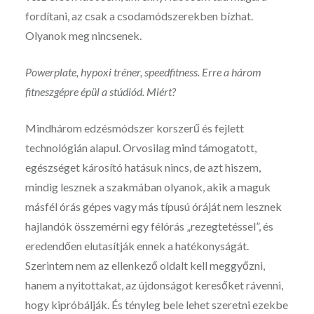
fordítani, az csak a csodamódszerekben bízhat.
Olyanok meg nincsenek.
Powerplate, hypoxi tréner, speedfitness. Erre a három
fitneszgépre épül a stúdiód. Miért?
Mindhárom edzésmódszer korszerű és fejlett
technológián alapul. Orvosilag mind támogatott,
egészséget károsító hatásuk nincs, de azt hiszem,
mindig lesznek a szakmában olyanok, akik a maguk
másfél órás gépes vagy más típusú óráját nem lesznek
hajlandók összemérni egy félórás „rezegtetéssel”, és
eredendően elutasítják ennek a hatékonyságát.
Szerintem nem az ellenkező oldalt kell meggyőzni,
hanem a nyitottakat, az újdonságot keresőket rávenni,
hogy kipróbálják. És tényleg bele lehet szeretni ezekbe