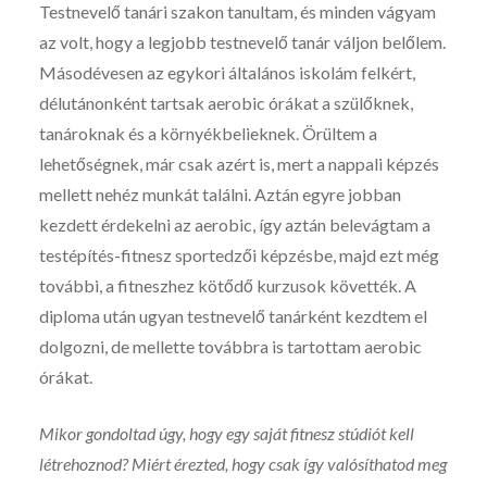
Testnevelő tanári szakon tanultam, és minden vágyam
az volt, hogy a legjobb testnevelő tanár váljon belőlem.
Másodévesen az egykori általános iskolám felkért,
délutánonként tartsak aerobic órákat a szülőknek,
tanároknak és a környékbelieknek. Örültem a
lehetőségnek, már csak azért is, mert a nappali képzés
mellett nehéz munkát találni. Aztán egyre jobban
kezdett érdekelni az aerobic, így aztán belevágtam a
testépítés-fitnesz sportedzői képzésbe, majd ezt még
további, a fitneszhez kötődő kurzusok követték. A
diploma után ugyan testnevelő tanárként kezdtem el
dolgozni, de mellette továbbra is tartottam aerobic
órákat.
Mikor gondoltad úgy, hogy egy saját fitnesz stúdiót kell
létrehoznod? Miért érezted, hogy csak így valósíthatod meg