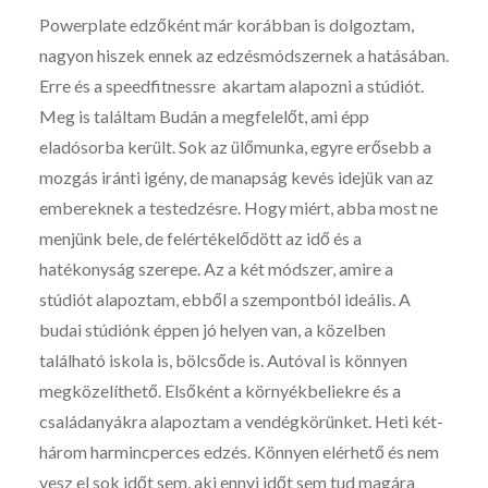
Powerplate edzőként már korábban is dolgoztam,
nagyon hiszek ennek az edzésmódszernek a hatásában.
Erre és a speedfitnessre akartam alapozni a stúdiót.
Meg is találtam Budán a megfelelőt, ami épp
eladósorba került. Sok az ülőmunka, egyre erősebb a
mozgás iránti igény, de manapság kevés idejük van az
embereknek a testedzésre. Hogy miért, abba most ne
menjünk bele, de felértékelődött az idő és a
hatékonyság szerepe. Az a két módszer, amire a
stúdiót alapoztam, ebből a szempontból ideális. A
budai stúdiónk éppen jó helyen van, a közelben
található iskola is, bölcsőde is. Autóval is könnyen
megközelíthető. Elsőként a környékbeliekre és a
családanyákra alapoztam a vendégkörünket. Heti két-
három harmincperces edzés. Könnyen elérhető és nem
vesz el sok időt sem, aki ennyi időt sem tud magára