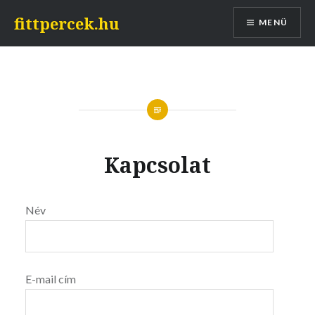
Tovább
fittpercek.hu
MENÜ
a
tartalomhoz
Kapcsolat
Név
E-mail cím