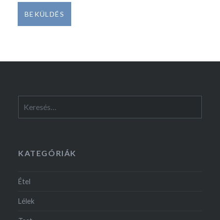
Keresés:
KATEGÓRIÁK
Étel
Lélek