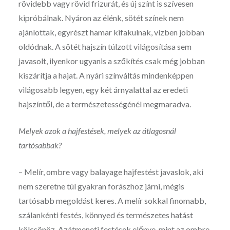
rövidebb vagy rövid frizurát, és új színt is szívesen
kipróbálnak. Nyáron az élénk, sötét színek nem
ajánlottak, egyrészt hamar kifakulnak, vízben jobban
oldódnak. A sötét hajszín túlzott világosítása sem
javasolt, ilyenkor ugyanis a szőkítés csak még jobban
kiszárítja a hajat. A nyári színváltás mindenképpen
világosabb legyen, egy két árnyalattal az eredeti
hajszíntől, de a természetességénél megmaradva.
Melyek azok a hajfestések, melyek az átlagosnál
tartósabbak?
– Melír, ombre vagy balayage hajfestést javaslok, aki
nem szeretne túl gyakran forászhoz járni, mégis
tartósabb megoldást keres. A melír sokkal finomabb,
szálankénti festés, könnyed és természetes hatást
kölcsönöz. Azátmeneti festések előnye, mint az ombre,