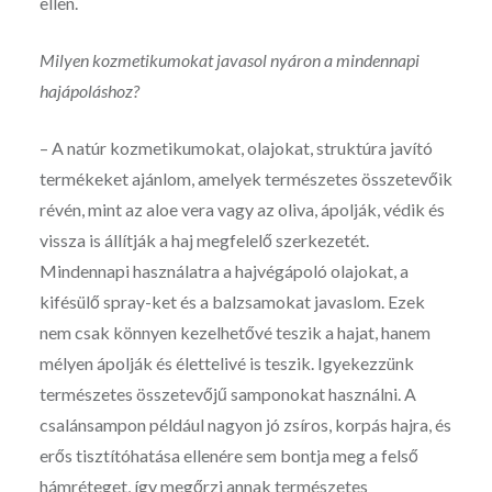
ellen.
Milyen kozmetikumokat javasol nyáron a mindennapi
hajápoláshoz?
– A natúr kozmetikumokat, olajokat, struktúra javító
termékeket ajánlom, amelyek természetes összetevőik
révén, mint az aloe vera vagy az oliva, ápolják, védik és
vissza is állítják a haj megfelelő szerkezetét.
Mindennapi használatra a hajvégápoló olajokat, a
kifésülő spray-ket és a balzsamokat javaslom. Ezek
nem csak könnyen kezelhetővé teszik a hajat, hanem
mélyen ápolják és élettelivé is teszik. Igyekezzünk
természetes összetevőjű samponokat használni. A
csalánsampon például nagyon jó zsíros, korpás hajra, és
erős tisztítóhatása ellenére sem bontja meg a felső
hámréteget, így megőrzi annak természetes