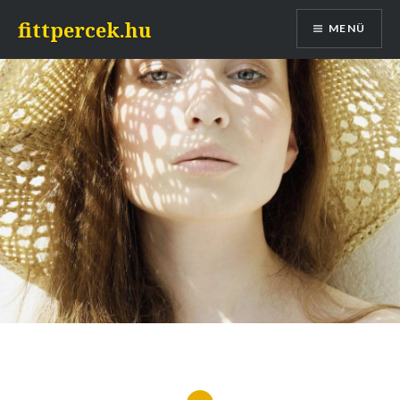
Tovább
fittpercek.hu
MENÜ
a
tartalomhoz