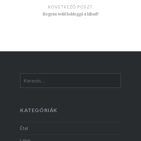
KÖVETKEZŐ POSZT
Hogyan tedd boldoggá a lábad?
Keresés:
KATEGÓRIÁK
Étel
Lélek