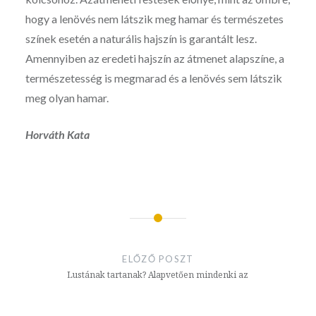
hogy a lenövés nem látszik meg hamar és természetes
színek esetén a naturális hajszín is garantált lesz.
Amennyiben az eredeti hajszín az átmenet alapszíne, a
természetesség is megmarad és a lenövés sem látszik
meg olyan hamar.
Horváth Kata
Bejegyzés
navigáció
ELŐZŐ POSZT
Lustának tartanak? Alapvetően mindenki az