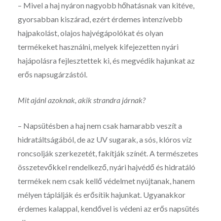
– Mivel a haj nyáron nagyobb hőhatásnak van kitéve,
gyorsabban kiszárad, ezért érdemes intenzívebb
hajpakolást, olajos hajvégápolókat és olyan
termékeket használni, melyek kifejezetten nyári
hajápolásra fejlesztettek ki, és megvédik hajunkat az
erős napsugárzástól.
Mit ajánl azoknak, akik strandra járnak?
– Napsütésben a haj nem csak hamarabb veszít a
hidratáltságából, de az UV sugarak, a sós, klóros víz
roncsolják szerkezetét, fakítják színét. A természetes
összetevőkkel rendelkező, nyári hajvédő és hidratáló
termékek nem csak kellő védelmet nyújtanak, hanem
mélyen táplálják és erősítik hajunkat. Ugyanakkor
érdemes kalappal, kendővel is védeni az erős napsütés