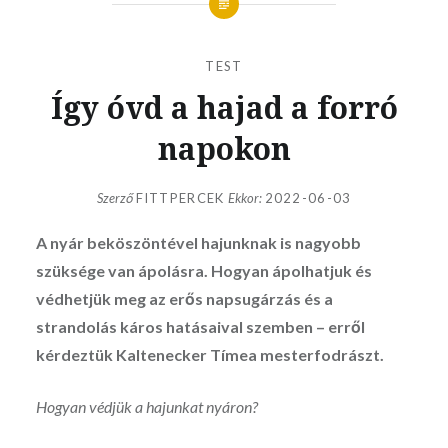
TEST
Így óvd a hajad a forró
napokon
Szerző
FITTPERCEK
Ekkor:
2022-06-03
A nyár beköszöntével hajunknak is nagyobb
szüksége van ápolásra. Hogyan ápolhatjuk és
védhetjük meg az erős napsugárzás és a
strandolás káros hatásaival szemben – erről
kérdeztük Kaltenecker Tímea mesterfodrászt.
Hogyan védjük a hajunkat nyáron?