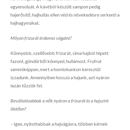
egyensúlyát. A kávéból készült sampon pedig
hajerősítő, hajhullás ellen véd és növekedésre serkenti a
hajhagymákat.
Milyen frizurát érdemes vágatni?
Könnyebb, szellősebb frizurát, sima hajból tépett
fazont, göndörből könnyed, hullámost. Frufrut
semmiképpen, mert a homlokunkon keresztül
izzadunk. Amennyiben hosszú a hajunk, azt nyáron
lazán tűzzük fel.
Bevállalósabbak a nők nyáron a frizurát és a hajszínt
illetően?
– Igen, nyitottabbak a hajvágásra, többen kérnek