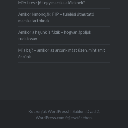
Miért tesz jót egy macska a léleknek?
Amikor kimondják: FIP – túlélési útmutató
macskatartóknak
Amikor a hajunk is fázik – hogyan ápoljuk
tudatosan
Mi a baj? – amikor az arcunk mást üzen, mint amit
érzünk
Köszönjük WordPress!
|
Sablon: Dyad 2,
WordPress.com
fejlesztésében.