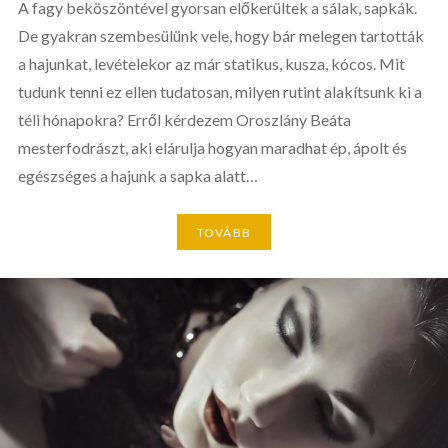
A fagy beköszöntével gyorsan előkerültek a sálak, sapkák.
De gyakran szembesülünk vele, hogy bár melegen tartották
a hajunkat, levételekor az már statikus, kusza, kócos. Mit
tudunk tenni ez ellen tudatosan, milyen rutint alakítsunk ki a
téli hónapokra? Erről kérdezem Oroszlány Beáta
mesterfodrászt, aki elárulja hogyan maradhat ép, ápolt és
egészséges a hajunk a sapka alatt…
TOVÁBB