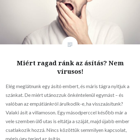
Miért ragad ránk az ásítás? Nem
vírusos!
Elég meglátnunk egy ásító embert, és máris tágra nyitjuk a
szánkat. De miért utánozzuk önkéntelenül egymást – és
valóban az empátiánkról árulkodik-e, ha visszaásítunk?
Valaki ásít a villamoson. Egy másodperccel később már a
vele szemben ülő utas is eltátja a száját, majd újabb ember
csatlakozik hozzá. Nincs közöttük semmilyen kapcsolat,
mégis úgy terjed az ásítás,…