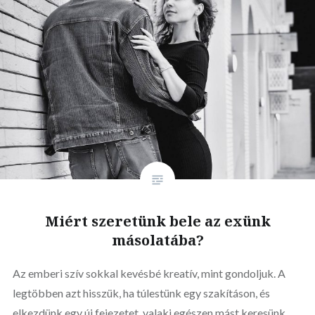
Miért szeretünk bele az exünk
másolatába?
Az emberi szív sokkal kevésbé kreatív, mint gondoljuk. A
legtöbben azt hisszük, ha túlestünk egy szakításon, és
elkezdünk egy új fejezetet, valaki egészen mást keresünk