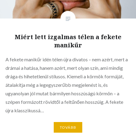
Miért lett izgalmas télen a fekete
manikűr
A fekete manikűr idén télen újra divatos – nem azért, mert a
drámai a hatása, hanem azért, mert olyan szín, ami mindig
drága és hihetetlenül stílusos. Kiemeli a körmök formáját,
átalakítja még a legegyszerűbb megjelenést is, és
ugyanolyan jól mutat bármilyen hosszúságú körmön – a
szépen formázott rövidtől a feltűnően hosszúig. A fekete
újra klasszikussá…
TOVÁBB