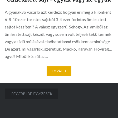
A gyanakvó vásárló azt kérdezi: hogyan éri meg a kilónként
6-8-10 ezer forintos sajtból 3-4 ezer forintos ömlesztett
sajtot készíteni? A válasz egyszerű. Sehogy. Az, amiből az
ömlesztett sajt készül, vagy sosem volt teljesértékű termék,
vagy az idő múlásával eladhatatlanná csökkent a minősége.
De azért, mi vásárlók, szeretjük. Mackó, Karaván, Hóvirág…
ugye? Miből készül az…
TOVÁBB
Bejegyzés
RÉGEBBI BEJEGYZÉSEK
navigáció