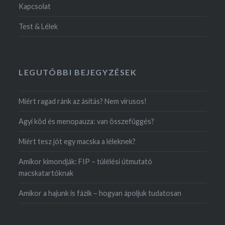
Kapcsolat
Test & Lélek
LEGUTÓBBI BEJEGYZÉSEK
Miért ragad ránk az ásítás? Nem vírusos!
Agyi köd és menopauza: van összefüggés?
Miért tesz jót egy macska a léleknek?
Amikor kimondják: FIP – túlélési útmutató
macskatartóknak
Amikor a hajunk is fázik – hogyan ápoljuk tudatosan