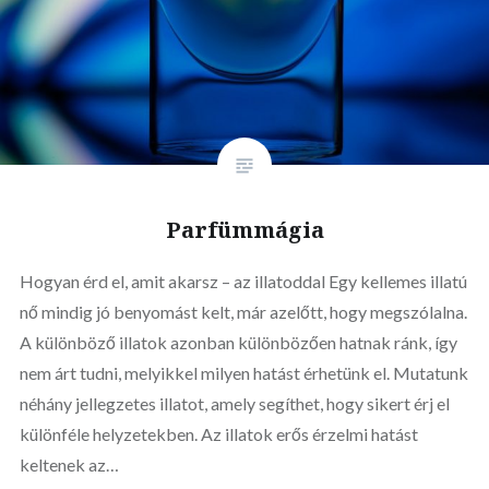
Parfümmágia
Hogyan érd el, amit akarsz – az illatoddal Egy kellemes illatú
nő mindig jó benyomást kelt, már azelőtt, hogy megszólalna.
A különböző illatok azonban különbözően hatnak ránk, így
nem árt tudni, melyikkel milyen hatást érhetünk el. Mutatunk
néhány jellegzetes illatot, amely segíthet, hogy sikert érj el
különféle helyzetekben. Az illatok erős érzelmi hatást
keltenek az…