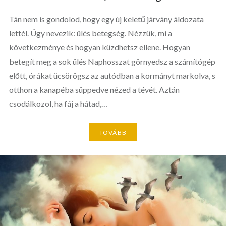
Tán nem is gondolod, hogy egy új keletű járvány áldozata
lettél. Úgy nevezik: ülés betegség. Nézzük, mi a
következménye és hogyan küzdhetsz ellene. Hogyan
betegít meg a sok ülés Naphosszat görnyedsz a számítógép
előtt, órákat ücsörögsz az autódban a kormányt markolva, s
otthon a kanapéba süppedve nézed a tévét. Aztán
csodálkozol, ha fáj a hátad,…
TOVÁBB