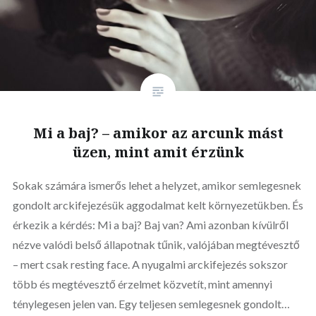
Mi a baj? – amikor az arcunk mást
üzen, mint amit érzünk
Sokak számára ismerős lehet a helyzet, amikor semlegesnek
gondolt arckifejezésük aggodalmat kelt környezetükben. És
érkezik a kérdés: Mi a baj? Baj van? Ami azonban kívülről
nézve valódi belső állapotnak tűnik, valójában megtévesztő
– mert csak resting face. A nyugalmi arckifejezés sokszor
több és megtévesztő érzelmet közvetít, mint amennyi
ténylegesen jelen van. Egy teljesen semlegesnek gondolt…