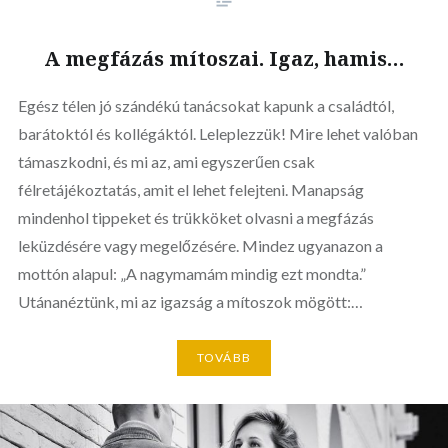
A megfázás mítoszai. Igaz, hamis…
Egész télen jó szándékú tanácsokat kapunk a családtól,
barátoktól és kollégáktól. Leleplezzük! Mire lehet valóban
támaszkodni, és mi az, ami egyszerűen csak
félretájékoztatás, amit el lehet felejteni. Manapság
mindenhol tippeket és trükköket olvasni a megfázás
leküzdésére vagy megelőzésére. Mindez ugyanazon a
mottón alapul: „A nagymamám mindig ezt mondta.”
Utánanéztünk, mi az igazság a mítoszok mögött:…
TOVÁBB