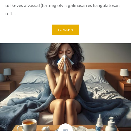
túl kevés alvással (ha még oly izgalmasan és hangulatosan
telt…
TOVÁBB