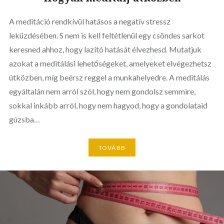
A meditáció rendkívül hatásos a negatív stressz
leküzdésében. S nem is kell feltétlenül egy csöndes sarkot
keresned ahhoz, hogy lazító hatását élvezhesd. Mutatjuk
azokat a meditálási lehetőségeket, amelyeket elvégezhetsz
útközben, míg beérsz reggel a munkahelyedre. A meditálás
egyáltalán nem arról szól, hogy nem gondolsz semmire,
sokkal inkább arról, hogy nem hagyod, hogy a gondolataid
gúzsba…
TOVÁBB