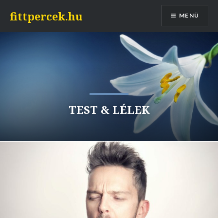
Tovább
fittpercek.hu
MENÜ
a
tartalomhoz
TEST & LÉLEK