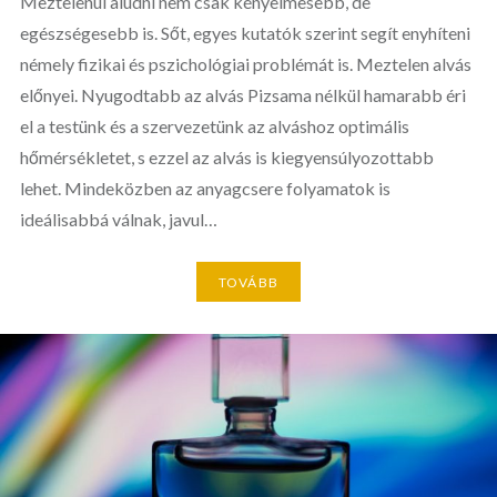
Meztelenül aludni nem csak kényelmesebb, de
egészségesebb is. Sőt, egyes kutatók szerint segít enyhíteni
némely fizikai és pszichológiai problémát is. Meztelen alvás
előnyei. Nyugodtabb az alvás Pizsama nélkül hamarabb éri
el a testünk és a szervezetünk az alváshoz optimális
hőmérsékletet, s ezzel az alvás is kiegyensúlyozottabb
lehet. Mindeközben az anyagcsere folyamatok is
ideálisabbá válnak, javul…
TOVÁBB